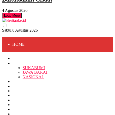
4 Agustus 2026
Load More
Sabtu,8 Agustus 2026
HOME
HOME
BERITA
BERITA
SUKABUMI
JAWA BARAT
SUKABUMI
NASIONAL
RELIGI
PENDIDIKAN
JAWA BARAT
RAGAM
SOSOK
SOSIAL
POLITIK
NASIONAL
EKBIS
OPINI