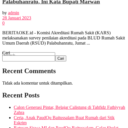
Palabuhanratu, Ini Kata Bupati Marwan
by
admin
FOTO
28 Januari 2023
0
BERITAOKE.id - Komisi Akreditasi Rumah Sakit (KARS)
VIDEO
melaksanakan survey penilaian akreditasi pada BLUD Rumah Sakit
Umum Daerah (RSUD) Palabuhanratu, Jumat ...
Cari
Cari
Recent Comments
No Result
Tidak ada komentar untuk ditampilkan.
View All Result
Recent Posts
Calon Generasi Pintar, Belajar Calistung di Tahfidz Fathiyyah
Zahra
Ceria, Anak PaudQu Baitussalam Buat Rumah dari Stik
Eskrim
Ratusan Siswa MI dan PaudQu Baitussalam, Gelar Sholat