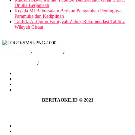
Dhuha Berjamaah
Kepala MI Baitussalam Berikan Pengarahan Pentingnya
Paramuka dan Kediplinan
Tahfidz Al-Quran Fathiyyah Zahra, Rekomendasi Tahfidz
Wilayah Cisaat
Tentang Kami
/
Hubungi Kami
/
Kebijakan Privasi
/
Pedoman Media Siber
Tentang Kami
Hubungi Kami
Kebijakan Privasi
Pedoman Media Siber
BERITAOKE.ID © 2021
Tentang Kami
Hubungi Kami