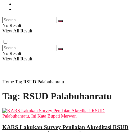
FOTO
RELIGI
VIDEO
PENDIDIKAN
No Result
View All Result
RAGAM
No Result
View All Result
SOSOK
SOSIAL
Home
Tag
RSUD Palabuhanratu
Tag:
RSUD Palabuhanratu
POLITIK
EKBIS
KARS Lakukan Survey Penilaian Akreditasi RSUD
OPINI