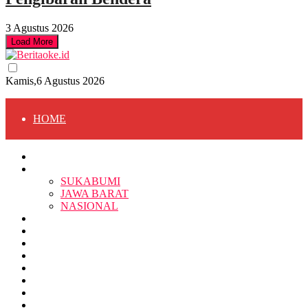
3 Agustus 2026
Load More
Kamis,6 Agustus 2026
HOME
HOME
BERITA
BERITA
SUKABUMI
JAWA BARAT
SUKABUMI
NASIONAL
RELIGI
PENDIDIKAN
JAWA BARAT
RAGAM
SOSOK
SOSIAL
POLITIK
NASIONAL
EKBIS
OPINI