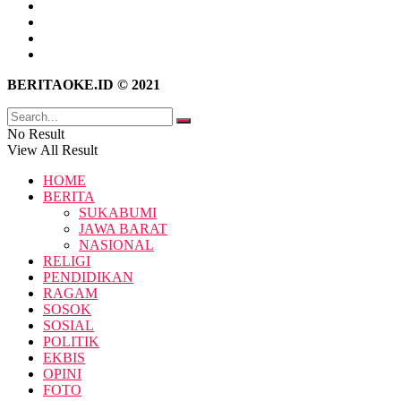
Tentang Kami
Hubungi Kami
Kebijakan Privasi
Pedoman Media Siber
BERITAOKE.ID © 2021
No Result
View All Result
HOME
BERITA
SUKABUMI
JAWA BARAT
NASIONAL
RELIGI
PENDIDIKAN
RAGAM
SOSOK
SOSIAL
POLITIK
EKBIS
OPINI
FOTO