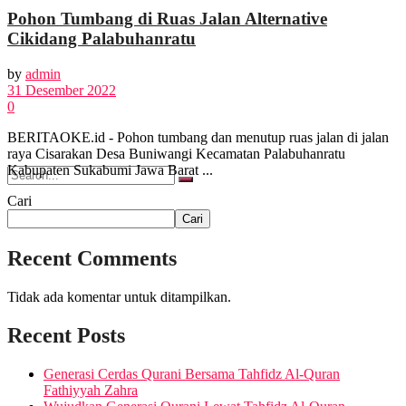
Pohon Tumbang di Ruas Jalan Alternative
Cikidang Palabuhanratu
FOTO
by
admin
31 Desember 2022
VIDEO
0
BERITAOKE.id - Pohon tumbang dan menutup ruas jalan di jalan
raya Cisarakan Desa Buniwangi Kecamatan Palabuhanratu
Kabupaten Sukabumi Jawa Barat ...
Cari
Cari
No Result
Recent Comments
View All Result
Tidak ada komentar untuk ditampilkan.
Recent Posts
Generasi Cerdas Qurani Bersama Tahfidz Al-Quran
Fathiyyah Zahra