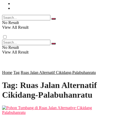
FOTO
RELIGI
VIDEO
PENDIDIKAN
No Result
View All Result
RAGAM
No Result
View All Result
SOSOK
SOSIAL
Home
Tag
Ruas Jalan Alternatif Cikidang-Palabuhanratu
Tag:
Ruas Jalan Alternatif
POLITIK
Cikidang-Palabuhanratu
EKBIS
OPINI