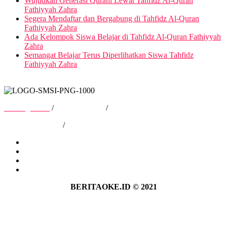
Wujudkan Generasi Qurani Lewat Tahfidz Al-Quran
Fathiyyah Zahra
Segera Mendaftar dan Bergabung di Tahfidz Al-Quran
Fathiyyah Zahra
Ada Kelompok Siswa Belajar di Tahfidz Al-Quran Fathiyyah
Zahra
Semangat Belajar Terus Diperlihatkan Siswa Tahfidz
Fathiyyah Zahra
Tentang Kami
/
Hubungi Kami
/
Kebijakan Privasi
/
Pedoman Media Siber
Tentang Kami
Hubungi Kami
Kebijakan Privasi
Pedoman Media Siber
BERITAOKE.ID © 2021