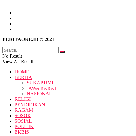
Tentang Kami
Hubungi Kami
Kebijakan Privasi
Pedoman Media Siber
BERITAOKE.ID © 2021
No Result
View All Result
HOME
BERITA
SUKABUMI
JAWA BARAT
NASIONAL
RELIGI
PENDIDIKAN
RAGAM
SOSOK
SOSIAL
POLITIK
EKBIS