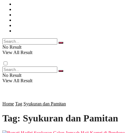
SOSIAL
POLITIK
NASIONAL
EKBIS
OPINI
FOTO
RELIGI
VIDEO
PENDIDIKAN
No Result
View All Result
RAGAM
No Result
View All Result
SOSOK
SOSIAL
Home
Tag
Syukuran dan Pamitan
Tag:
Syukuran dan Pamitan
POLITIK