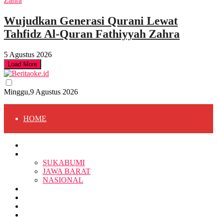
Wujudkan Generasi Qurani Lewat
Tahfidz Al-Quran Fathiyyah Zahra
5 Agustus 2026
Load More
Minggu,9 Agustus 2026
HOME
HOME
BERITA
BERITA
SUKABUMI
JAWA BARAT
SUKABUMI
NASIONAL
RELIGI
PENDIDIKAN
JAWA BARAT
RAGAM
SOSOK