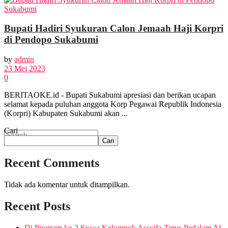
EKBIS
Bupati Hadiri Syukuran Calon Jemaah Haji Korpri
OPINI
di Pendopo Sukabumi
by
admin
FOTO
23 Mei 2023
0
BERITAOKE.id - Bupati Sukabumi apresiasi dan berikan ucapan
VIDEO
selamat kepada puluhan anggota Korp Pegawai Republik Indonesia
(Korpri) Kabupaten Sukabumi akan ...
Cari
Cari
Recent Comments
No Result
Tidak ada komentar untuk ditampilkan.
View All Result
Recent Posts
Di Program ke-2 Siswa Kelompok Assyifa Terus Pedalam Al-