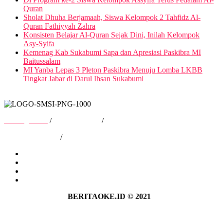
Quran
Sholat Dhuha Berjamaah, Siswa Kelompok 2 Tahfidz Al-
Quran Fathiyyah Zahra
Konsisten Belajar Al-Quran Sejak Dini, Inilah Kelompok
Asy-Syifa
Kemenag Kab Sukabumi Sapa dan Apresiasi Paskibra MI
Baitussalam
MI Yanba Lepas 3 Pleton Paskibra Menuju Lomba LKBB
Tingkat Jabar di Darul Ihsan Sukabumi
Tentang Kami
/
Hubungi Kami
/
Kebijakan Privasi
/
Pedoman Media Siber
Tentang Kami
Hubungi Kami
Kebijakan Privasi
Pedoman Media Siber
BERITAOKE.ID © 2021