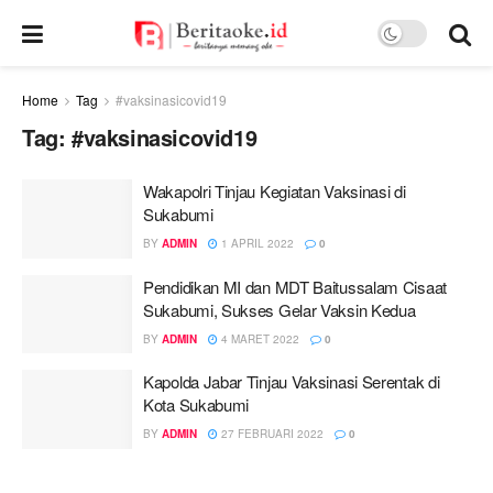
Home
Tag
#vaksinasicovid19
Tag:
#vaksinasicovid19
Wakapolri Tinjau Kegiatan Vaksinasi di
Sukabumi
BY
ADMIN
1 APRIL 2022
0
Pendidikan MI dan MDT Baitussalam Cisaat
Sukabumi, Sukses Gelar Vaksin Kedua
BY
ADMIN
4 MARET 2022
0
Kapolda Jabar Tinjau Vaksinasi Serentak di
Kota Sukabumi
BY
ADMIN
27 FEBRUARI 2022
0