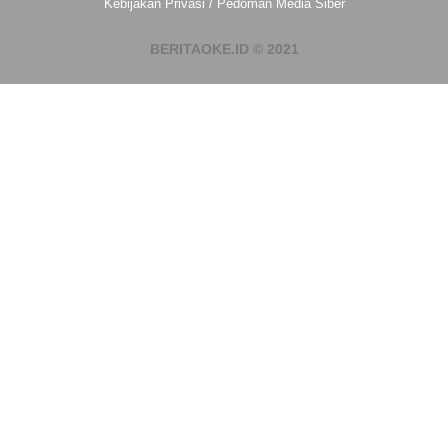
Kebijakan Privasi
/
Pedoman Media Siber
BERITAOKE.ID © 2021