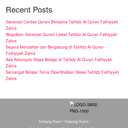
Recent Posts
Generasi Cerdas Qurani Bersama Tahfidz Al-Quran Fathiyyah
Zahra
Wujudkan Generasi Qurani Lewat Tahfidz Al-Quran Fathiyyah
Zahra
Segera Mendaftar dan Bergabung di Tahfidz Al-Quran
Fathiyyah Zahra
Ada Kelompok Siswa Belajar di Tahfidz Al-Quran Fathiyyah
Zahra
Semangat Belajar Terus Diperlihatkan Siswa Tahfidz Fathiyyah
Zahra
Tentang Kami
/
Hubungi Kami
/