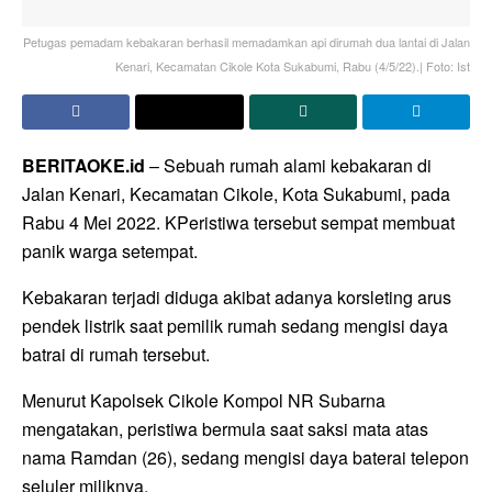
Petugas pemadam kebakaran berhasil memadamkan api dirumah dua lantai di Jalan
Kenari, Kecamatan Cikole Kota Sukabumi, Rabu (4/5/22).| Foto: Ist
BERITAOKE.id
– Sebuah rumah alami kebakaran di
Jalan Kenari, Kecamatan Cikole, Kota Sukabumi, pada
Rabu 4 Mei 2022. KPeristiwa tersebut sempat membuat
panik warga setempat.
Kebakaran terjadi diduga akibat adanya korsleting arus
pendek listrik saat pemilik rumah sedang mengisi daya
batrai di rumah tersebut.
Menurut Kapolsek Cikole Kompol NR Subarna
mengatakan, peristiwa bermula saat saksi mata atas
nama Ramdan (26), sedang mengisi daya baterai telepon
seluler miliknya.