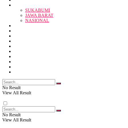
BERITA
BERITA
SUKABUMI
JAWA BARAT
SUKABUMI
NASIONAL
RELIGI
PENDIDIKAN
JAWA BARAT
RAGAM
SOSOK
SOSIAL
POLITIK
NASIONAL
EKBIS
OPINI
FOTO
RELIGI
VIDEO
PENDIDIKAN
No Result
View All Result
RAGAM
No Result
View All Result
SOSOK