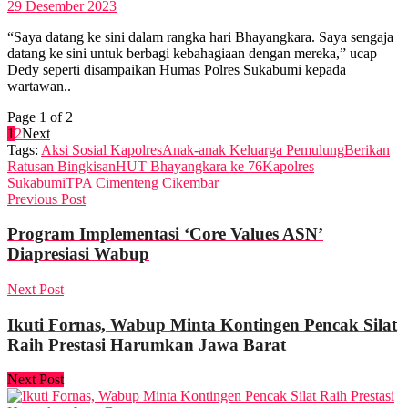
29 Desember 2023
“Saya datang ke sini dalam rangka hari Bhayangkara. Saya sengaja
datang ke sini untuk berbagi kebahagiaan dengan mereka,” ucap
Dedy seperti disampaikan Humas Polres Sukabumi kepada
wartawan..
Page 1 of 2
1
2
Next
Tags:
Aksi Sosial Kapolres
Anak-anak Keluarga Pemulung
Berikan
Ratusan Bingkisan
HUT Bhayangkara ke 76
Kapolres
Sukabumi
TPA Cimenteng Cikembar
Previous Post
Program Implementasi ‘Core Values ASN’
Diapresiasi Wabup
Next Post
Ikuti Fornas, Wabup Minta Kontingen Pencak Silat
Raih Prestasi Harumkan Jawa Barat
Next Post