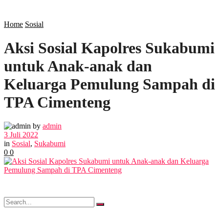
SOSIAL
Home
Sosial
Aksi Sosial Kapolres Sukabumi
POLITIK
untuk Anak-anak dan
EKBIS
Keluarga Pemulung Sampah di
TPA Cimenteng
OPINI
by
admin
3 Juli 2022
FOTO
in
Sosial
,
Sukabumi
0
0
VIDEO