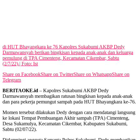
No Result
View All Result
di HUT Bhayangkara ke 76 Kapolres Sukabumi AKBP Dedy
Darmawansyah berikan bingkisan kepada anak-anak dan keluarga
pemulung di TPA Cimenteng, Kecamatan Cikembar, Sabtu
(2/7/22).| Foto: Ist
Share on Facebook
Share on Twitter
Share on Whatsapp
Share on
Telegram
BERITAOKE.id
– Kapolres Sukabumi AKBP Dedy
Darmawansyah membagikan ratusan bingkisan kepada anak-anak
dan para pekerja pemungut sampah pada HUT Bhayangkara ke-76.
Momen tersebut dilakukan Dedy dengan cara mendatangi langsung
ke lokasi Tempat Pembuangan Akhir sampah (TPA) Cimenteng,
Desa Sukamulya, Kecamatan Cikembar, Kabupaten Sukabumi,
Sabtu (02/07/22).
Didampingi anggota Samapta Polres Sukabumi, Dedy membagikan