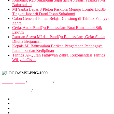
Kemenag Kab Sukabumi Sapa dan Apresiasi Paskibra MI
Baitussalam
MI Yanba Lepas 3 Pleton Paskibra Menuju Lomba LKBB
Tingkat Jabar di Darul Ihsan Sukabumi
Calon Generasi Pintar, Belajar Calistung di Tahfidz Fathiyyah
Zahra
Ceria, Anak PaudQu Baitussalam Buat Rumah dari Stik
Eskrim
Ratusan Siswa MI dan PaudQu Baitussalam, Gelar Sholat
Dhuha Berjamaah
Kepala MI Baitussalam Berikan Pengarahan Pentingnya
Paramuka dan Kediplinan
Tahfidz Al-Quran Fathiyyah Zahra, Rekomendasi Tahfidz
Wilayah Cisaat
Tentang Kami
/
Hubungi Kami
/
Kebijakan Privasi
/
Pedoman Media Siber
Tentang Kami
Hubungi Kami
Kebijakan Privasi
Pedoman Media Siber