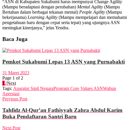
“ASN di Kabupaten Sukabumi harus mempunyai Change Agility
(Mampu beradaptasi dengan perubahan)
Mental Agility
(Mampu
Bertahan dalam berbagai tekanan mental)
People Agility
(Mampu
bekerjasama)
Learning Agility
(Mampu mempelajari dan memahami
pengetahuan baru dengan cepat serta tepat) yang ujungnya ASN
meningkat kinerjanya,” jelas Yendra.
Baca Juga
Pemkot Sukabumi Lepas 13 ASN yang Purnabakti
31 Maret 2023
Page 1 of 2
1
2
Next
Tags:
Aparatur Sipil Negara
Program Core Values ASN
Wabup
Apresiasi
Previous Post
Tahfidz Al-Qur’an Fathiyyah Zahra Abdul Karim
Buka Pendaftaran Santri Baru
Next Post