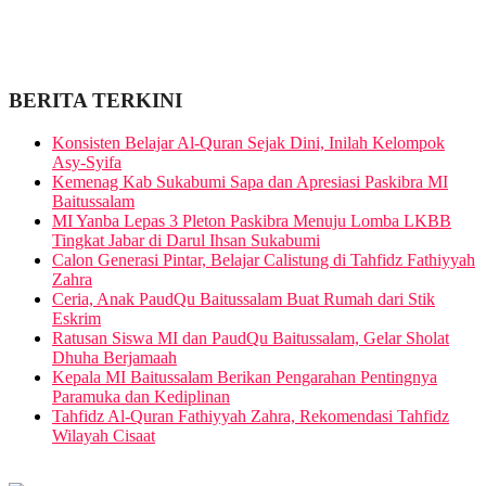
BERITA TERKINI
Konsisten Belajar Al-Quran Sejak Dini, Inilah Kelompok
Asy-Syifa
Kemenag Kab Sukabumi Sapa dan Apresiasi Paskibra MI
Baitussalam
MI Yanba Lepas 3 Pleton Paskibra Menuju Lomba LKBB
Tingkat Jabar di Darul Ihsan Sukabumi
Calon Generasi Pintar, Belajar Calistung di Tahfidz Fathiyyah
Zahra
Ceria, Anak PaudQu Baitussalam Buat Rumah dari Stik
Eskrim
Ratusan Siswa MI dan PaudQu Baitussalam, Gelar Sholat
Dhuha Berjamaah
Kepala MI Baitussalam Berikan Pengarahan Pentingnya
Paramuka dan Kediplinan
Tahfidz Al-Quran Fathiyyah Zahra, Rekomendasi Tahfidz
Wilayah Cisaat