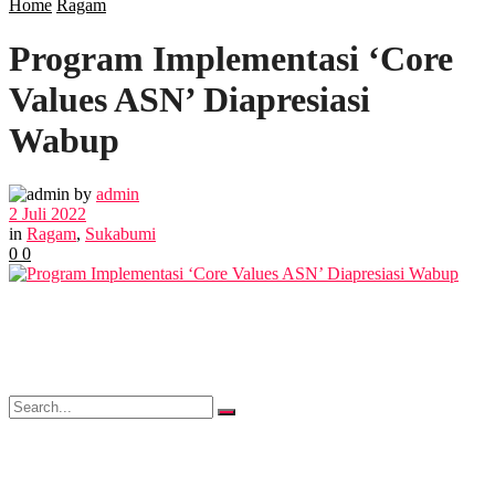
Home
Ragam
Program Implementasi ‘Core
POLITIK
Values ASN’ Diapresiasi
EKBIS
Wabup
OPINI
by
admin
2 Juli 2022
in
Ragam
,
Sukabumi
0
0
FOTO
VIDEO
No Result