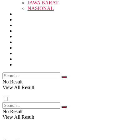
JAWA BARAT
SUKABUMI
NASIONAL
RELIGI
PENDIDIKAN
JAWA BARAT
RAGAM
SOSOK
SOSIAL
POLITIK
NASIONAL
EKBIS
OPINI
FOTO
RELIGI
VIDEO
PENDIDIKAN
No Result
View All Result
RAGAM
No Result
View All Result
SOSOK
SOSIAL