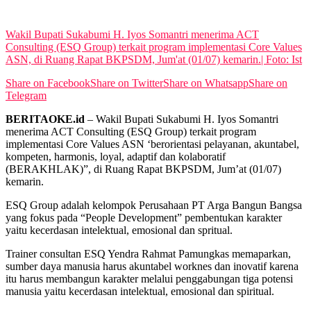
View All Result
Wakil Bupati Sukabumi H. Iyos Somantri menerima ACT
Consulting (ESQ Group) terkait program implementasi Core Values
ASN, di Ruang Rapat BKPSDM, Jum'at (01/07) kemarin.| Foto: Ist
Share on Facebook
Share on Twitter
Share on Whatsapp
Share on
Telegram
BERITAOKE.id
– Wakil Bupati Sukabumi H. Iyos Somantri
menerima ACT Consulting (ESQ Group) terkait program
implementasi Core Values ASN ‘berorientasi pelayanan, akuntabel,
kompeten, harmonis, loyal, adaptif dan kolaboratif
(BERAKHLAK)”, di Ruang Rapat BKPSDM, Jum’at (01/07)
kemarin.
ESQ Group adalah kelompok Perusahaan PT Arga Bangun Bangsa
yang fokus pada “People Development” pembentukan karakter
yaitu kecerdasan intelektual, emosional dan spritual.
Trainer consultan ESQ Yendra Rahmat Pamungkas memaparkan,
sumber daya manusia harus akuntabel worknes dan inovatif karena
itu harus membangun karakter melalui penggabungan tiga potensi
manusia yaitu kecerdasan intelektual, emosional dan spiritual.