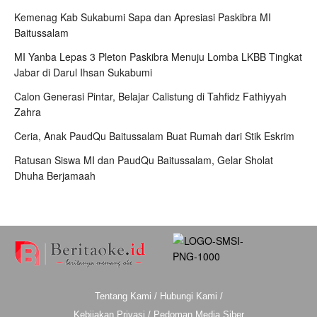
Kemenag Kab Sukabumi Sapa dan Apresiasi Paskibra MI
Baitussalam
MI Yanba Lepas 3 Pleton Paskibra Menuju Lomba LKBB Tingkat
Jabar di Darul Ihsan Sukabumi
Calon Generasi Pintar, Belajar Calistung di Tahfidz Fathiyyah
Zahra
Ceria, Anak PaudQu Baitussalam Buat Rumah dari Stik Eskrim
Ratusan Siswa MI dan PaudQu Baitussalam, Gelar Sholat
Dhuha Berjamaah
Tentang Kami
/
Hubungi Kami
/
Kebijakan Privasi
/
Pedoman Media Siber