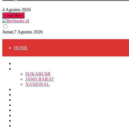
4 Agustus 2026
Load More
Jumat,7 Agustus 2026
HOME
HOME
BERITA
BERITA
SUKABUMI
JAWA BARAT
SUKABUMI
NASIONAL
RELIGI
PENDIDIKAN
JAWA BARAT
RAGAM
SOSOK
SOSIAL
POLITIK
NASIONAL
EKBIS
OPINI