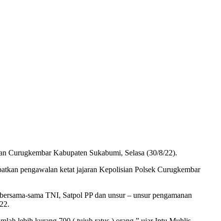
an Curugkembar Kabupaten Sukabumi, Selasa (30/8/22).
tkan pengawalan ketat jajaran Kepolisian Polsek Curugkembar
ut bersama-sama TNI, Satpol PP dan unsur – unsur pengamanan
22.
h lebih kurang 700 ( tujuh ratus ) orang,” ujar Iptu Muhlis.