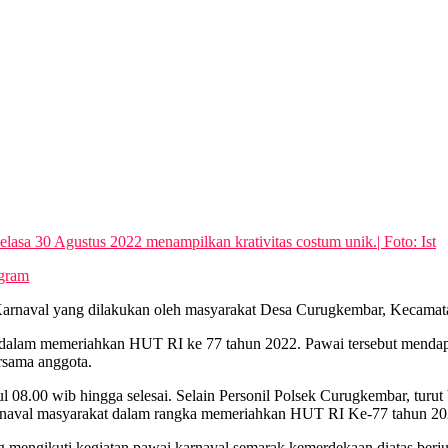
sa 30 Agustus 2022 menampilkan krativitas costum unik.| Foto: Ist
egram
Karnaval yang dilakukan oleh masyarakat Desa Curugkembar, Kecamat
 dalam memeriahkan HUT RI ke 77 tahun 2022. Pawai tersebut mendapa
rsama anggota.
l 08.00 wib hingga selesai. Selain Personil Polsek Curugkembar, tur
arnaval masyarakat dalam rangka memeriahkan HUT RI Ke-77 tahun 20
ngikuti kegiatan pawai karnaval semarak kemerdekaan diatas berjumla