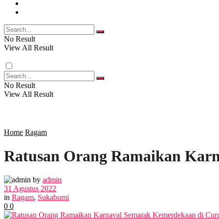
FOTO
RELIGI
VIDEO
PENDIDIKAN
No Result
View All Result
RAGAM
No Result
View All Result
SOSOK
SOSIAL
Home
Ragam
Ratusan Orang Ramaikan Karn
POLITIK
by
admin
EKBIS
31 Agustus 2022
in
Ragam
,
Sukabumi
0
0
OPINI