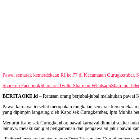
Pawai semarak kemerdekaan RI ke 77 di Kecamatan Curugkembar, Sela
Share on Facebook
Share on Twitter
Share on Whatsapp
Share on Tel
BERITAOKE.id
– Ratusan orang berjubal-jubal melakukan pawai 
Pawai karnaval tersebut merupakan rangkaian semarak kemerdekaan
yang dipimpin langsung oleh Kapolsek Curugkembar, Iptu Muhlis be
Menurut Kapolsek Curugkembar, pawai karnaval dimulai sekitar puku
lainnya, melakukan giat pengamanan dan pengawalan jalur pawai k
“Estimasi masyarakat atau warga Desa/Kecamatan Curugkembar yang me