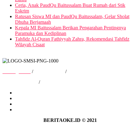
Ceria, Anak PaudQu Baitussalam Buat Rumah dari Stik
Eskrim
Ratusan Siswa MI dan PaudQu Baitussalam, Gelar Sholat
Dhuha Berjamaah
Kepala MI Baitussalam Berikan Pengarahan Pentingnya
Paramuka dan Kediplinan
Tahfidz Al-Quran Fathiyyah Zahra, Rekomendasi Tahfidz
Wilayah Cisaat
Tentang Kami
/
Hubungi Kami
/
Kebijakan Privasi
/
Pedoman Media Siber
Tentang Kami
Hubungi Kami
Kebijakan Privasi
Pedoman Media Siber
BERITAOKE.ID © 2021