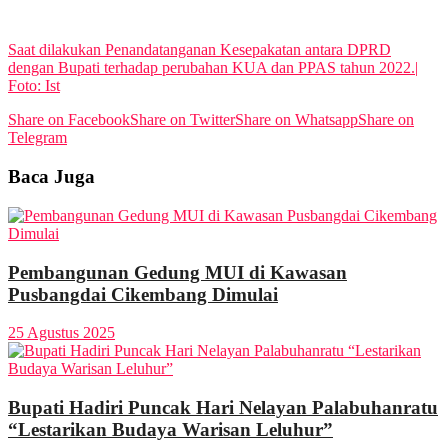
View All Result
Saat dilakukan Penandatanganan Kesepakatan antara DPRD
dengan Bupati terhadap perubahan KUA dan PPAS tahun 2022.|
Foto: Ist
Share on Facebook
Share on Twitter
Share on Whatsapp
Share on
Telegram
Baca Juga
Pembangunan Gedung MUI di Kawasan
Pusbangdai Cikembang Dimulai
25 Agustus 2025
Bupati Hadiri Puncak Hari Nelayan Palabuhanratu
“Lestarikan Budaya Warisan Leluhur”