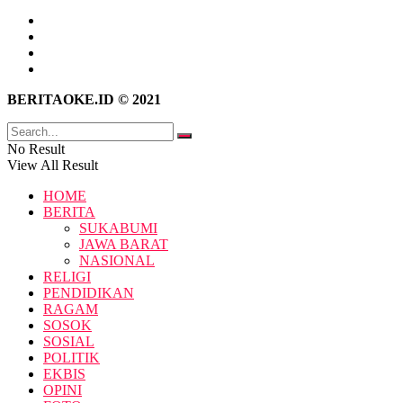
Tentang Kami
Hubungi Kami
Kebijakan Privasi
Pedoman Media Siber
BERITAOKE.ID © 2021
No Result
View All Result
HOME
BERITA
SUKABUMI
JAWA BARAT
NASIONAL
RELIGI
PENDIDIKAN
RAGAM
SOSOK
SOSIAL
POLITIK
EKBIS
OPINI