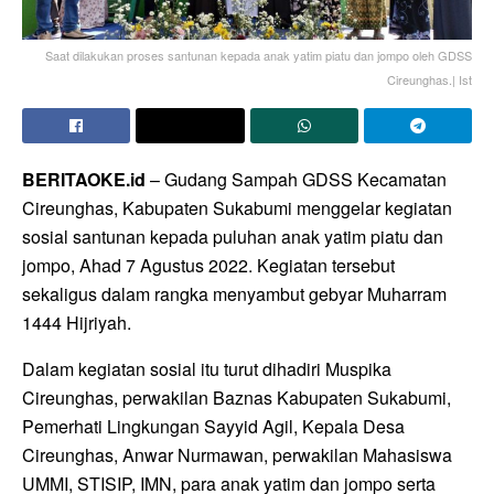
Saat dilakukan proses santunan kepada anak yatim piatu dan jompo oleh GDSS
Cireunghas.| Ist
BERITAOKE.id
– Gudang Sampah GDSS Kecamatan
Cireunghas, Kabupaten Sukabumi menggelar kegiatan
sosial santunan kepada puluhan anak yatim piatu dan
jompo, Ahad 7 Agustus 2022. Kegiatan tersebut
sekaligus dalam rangka menyambut gebyar Muharram
1444 Hijriyah.
Dalam kegiatan sosial itu turut dihadiri Muspika
Cireunghas, perwakilan Baznas Kabupaten Sukabumi,
Pemerhati Lingkungan Sayyid Agil, Kepala Desa
Cireunghas, Anwar Nurmawan, perwakilan Mahasiswa
UMMI, STISIP, IMN, para anak yatim dan jompo serta