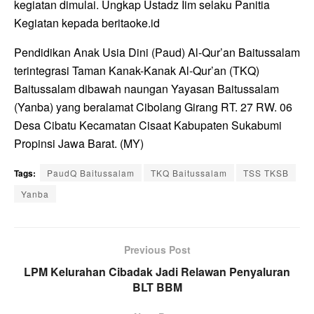
kegiatan dimulai. Ungkap Ustadz Iim selaku Panitia
Kegiatan kepada beritaoke.id
Pendidikan Anak Usia Dini (Paud) Al-Qur’an Baitussalam
terintegrasi Taman Kanak-Kanak Al-Qur’an (TKQ)
Baitussalam dibawah naungan Yayasan Baitussalam
(Yanba) yang beralamat Cibolang Girang RT. 27 RW. 06
Desa Cibatu Kecamatan Cisaat Kabupaten Sukabumi
Propinsi Jawa Barat. (MY)
Tags:
PaudQ Baitussalam
TKQ Baitussalam
TSS TKSB
Yanba
Previous Post
LPM Kelurahan Cibadak Jadi Relawan Penyaluran
BLT BBM