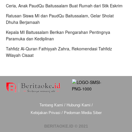
Ceria, Anak PaudQu Baitussalam Buat Rumah dari Stik Eskrim
Ratusan Siswa MI dan PaudQu Baitussalam, Gelar Sholat
Dhuha Berjamaah
Kepala MI Baitussalam Berikan Pengarahan Pentingnya
Paramuka dan Kediplinan
Tahfidz Al-Quran Fathiyyah Zahra, Rekomendasi Tahfidz
Wilayah Cisaat
Tentang Kami
/
Hubungi Kami
/
Kebijakan Privasi
/
Pedoman Media Siber
BERITAOKE.ID © 2021