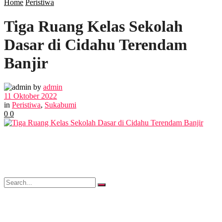
Home
Peristiwa
Tiga Ruang Kelas Sekolah
POLITIK
Dasar di Cidahu Terendam
EKBIS
Banjir
OPINI
by
admin
11 Oktober 2022
in
Peristiwa
,
Sukabumi
0
0
FOTO
VIDEO
No Result