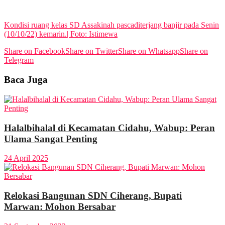
View All Result
Kondisi ruang kelas SD Assakinah pascaditerjang banjir pada Senin
(10/10/22) kemarin.| Foto: Istimewa
Share on Facebook
Share on Twitter
Share on Whatsapp
Share on
Telegram
Baca Juga
Halalbihalal di Kecamatan Cidahu, Wabup: Peran
Ulama Sangat Penting
24 April 2025
Relokasi Bangunan SDN Ciherang, Bupati
Marwan: Mohon Bersabar