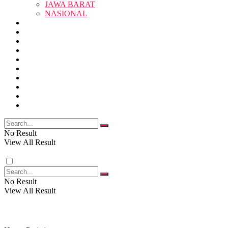
JAWA BARAT
SUKABUMI
NASIONAL
RELIGI
PENDIDIKAN
JAWA BARAT
RAGAM
SOSOK
SOSIAL
POLITIK
NASIONAL
EKBIS
OPINI
FOTO
RELIGI
VIDEO
PENDIDIKAN
No Result
View All Result
RAGAM
No Result
View All Result
SOSOK
SOSIAL