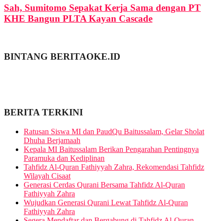
Sah, Sumitomo Sepakat Kerja Sama dengan PT
KHE Bangun PLTA Kayan Cascade
BINTANG BERITAOKE.ID
BERITA TERKINI
Ratusan Siswa MI dan PaudQu Baitussalam, Gelar Sholat
Dhuha Berjamaah
Kepala MI Baitussalam Berikan Pengarahan Pentingnya
Paramuka dan Kediplinan
Tahfidz Al-Quran Fathiyyah Zahra, Rekomendasi Tahfidz
Wilayah Cisaat
Generasi Cerdas Qurani Bersama Tahfidz Al-Quran
Fathiyyah Zahra
Wujudkan Generasi Qurani Lewat Tahfidz Al-Quran
Fathiyyah Zahra
Segera Mendaftar dan Bergabung di Tahfidz Al-Quran