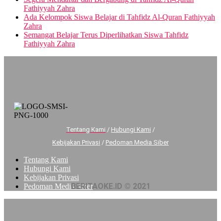
Fathiyyah Zahra
Ada Kelompok Siswa Belajar di Tahfidz Al-Quran Fathiyyah
Zahra
Semangat Belajar Terus Diperlihatkan Siswa Tahfidz
Fathiyyah Zahra
Tentang Kami
/
Hubungi Kami
/
Kebijakan Privasi
/
Pedoman Media Siber
Tentang Kami
Hubungi Kami
Kebijakan Privasi
BERITAOKE.ID © 2021
Pedoman Media Siber