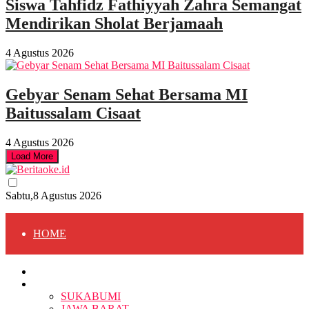
Siswa Tahfidz Fathiyyah Zahra Semangat
Mendirikan Sholat Berjamaah
4 Agustus 2026
Gebyar Senam Sehat Bersama MI
Baitussalam Cisaat
4 Agustus 2026
Load More
Sabtu,8 Agustus 2026
HOME
HOME
BERITA
BERITA
SUKABUMI
JAWA BARAT