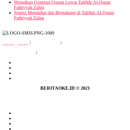
Wujudkan Generasi Qurani Lewat Tahfidz Al-Quran
Fathiyyah Zahra
Segera Mendaftar dan Bergabung di Tahfidz Al-Quran
Fathiyyah Zahra
Tentang Kami
/
Hubungi Kami
/
Kebijakan Privasi
/
Pedoman Media Siber
Tentang Kami
Hubungi Kami
Kebijakan Privasi
Pedoman Media Siber
BERITAOKE.ID © 2021
Tentang Kami
Hubungi Kami
Kebijakan Privasi
Pedoman Media Siber