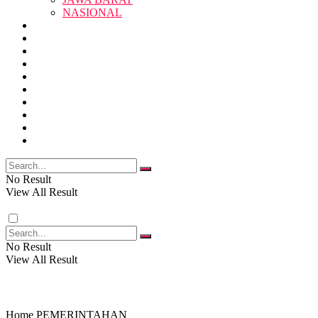
SUKABUMI
NASIONAL
RELIGI
PENDIDIKAN
JAWA BARAT
RAGAM
SOSOK
SOSIAL
POLITIK
NASIONAL
EKBIS
OPINI
FOTO
RELIGI
VIDEO
PENDIDIKAN
No Result
View All Result
RAGAM
No Result
View All Result
SOSOK
SOSIAL
Home
PEMERINTAHAN