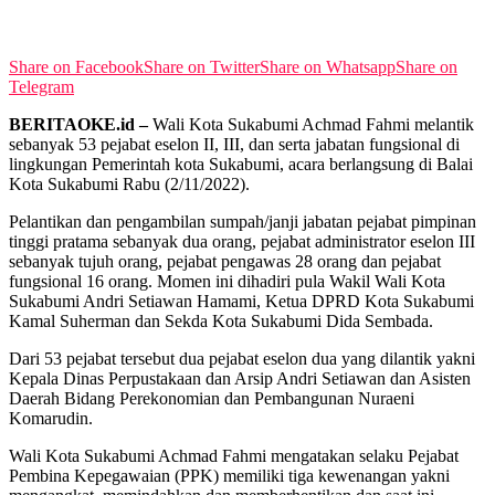
View All Result
Share on Facebook
Share on Twitter
Share on Whatsapp
Share on
Telegram
BERITAOKE.id –
Wali Kota Sukabumi Achmad Fahmi melantik
sebanyak 53 pejabat eselon II, III, dan serta jabatan fungsional di
lingkungan Pemerintah kota Sukabumi, acara berlangsung di Balai
Kota Sukabumi Rabu (2/11/2022).
Pelantikan dan pengambilan sumpah/janji jabatan pejabat pimpinan
tinggi pratama sebanyak dua orang, pejabat administrator eselon III
sebanyak tujuh orang, pejabat pengawas 28 orang dan pejabat
fungsional 16 orang. Momen ini dihadiri pula Wakil Wali Kota
Sukabumi Andri Setiawan Hamami, Ketua DPRD Kota Sukabumi
Kamal Suherman dan Sekda Kota Sukabumi Dida Sembada.
Dari 53 pejabat tersebut dua pejabat eselon dua yang dilantik yakni
Kepala Dinas Perpustakaan dan Arsip Andri Setiawan dan Asisten
Daerah Bidang Perekonomian dan Pembangunan Nuraeni
Komarudin.
Wali Kota Sukabumi Achmad Fahmi mengatakan selaku Pejabat
Pembina Kepegawaian (PPK) memiliki tiga kewenangan yakni