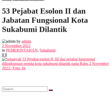
53 Pejabat Esolon II dan
POLITIK
Jabatan Fungsional Kota
EKBIS
Sukabumi Dilantik
OPINI
by
admin
2 November 2022
in
PEMERINTAHAN
,
Sukabumi
0
0
FOTO
VIDEO
No Result