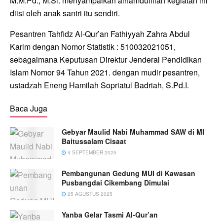
M.M.Pd., M.Si. menyampaikan alhamdulillah kegiatan ini
diisi oleh anak santri itu sendiri.
Pesantren Tahfidz Al-Qur’an Fathiyyah Zahra Abdul
Karim dengan Nomor Statistik : 510032021051,
sebagaimana Keputusan Direktur Jenderal Pendidikan
Islam Nomor 94 Tahun 2021. dengan mudir pesantren,
ustadzah Eneng Hamilah Sopriatul Badriah, S.Pd.I.
Baca Juga
Gebyar Maulid Nabi Muhammad SAW di MI
Baitussalam Cisaat
4 SEPTEMBER 2025
Pembangunan Gedung MUI di Kawasan
Pusbangdai Cikembang Dimulai
25 AGUSTUS 2025
Yanba Gelar Tasmi Al-Qur’an