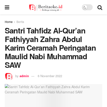
Home
Berita
Santri Tahfidz Al-Qur’an
Fathiyyah Zahra Abdul
Karim Ceramah Peringatan
Maulid Nabi Muhammad
SAW
by
admin
6 November 2022