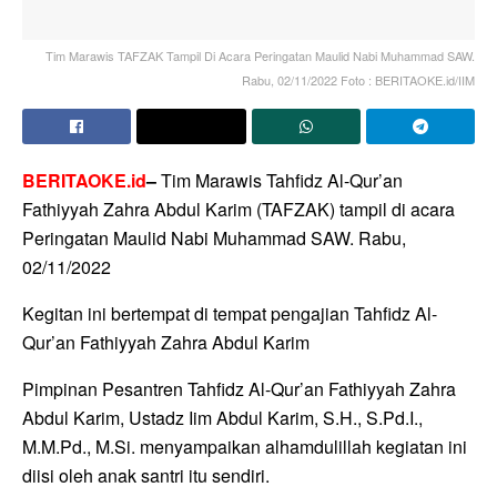
Tim Marawis TAFZAK Tampil Di Acara Peringatan Maulid Nabi Muhammad SAW.
Rabu, 02/11/2022 Foto : BERITAOKE.id/IIM
BERITAOKE.id
–
Tim Marawis Tahfidz Al-Qur’an
Fathiyyah Zahra Abdul Karim (TAFZAK) tampil di acara
Peringatan Maulid Nabi Muhammad SAW. Rabu,
02/11/2022
Kegitan ini bertempat di tempat pengajian Tahfidz Al-
Qur’an Fathiyyah Zahra Abdul Karim
Pimpinan Pesantren Tahfidz Al-Qur’an Fathiyyah Zahra
Abdul Karim, Ustadz Iim Abdul Karim, S.H., S.Pd.I.,
M.M.Pd., M.Si. menyampaikan alhamdulillah kegiatan ini
diisi oleh anak santri itu sendiri.