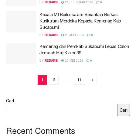
BY
REDAKSI
23 FEBRUARI 2026
0
Kepala MI Baitussalam Serahkan Berkas
Kurikulum Merdeka Kepada Kemenag Kab
Sukabumi
BY
REDAKSI
28 JULI 2025
0
Kemenag dan Pemkab Sukabumi Lepas Calon
Jemaah Haji Kloter 39
BY
REDAKSI
20 MEI 2025
0
1
2
…
11
Cari
Cari
Recent Comments