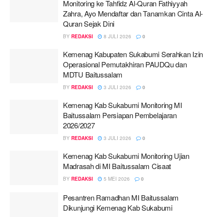
Monitoring ke Tahfidz Al-Quran Fathiyyah
Zahra, Ayo Mendaftar dan Tanamkan Cinta Al-
Quran Sejak Dini
BY
REDAKSI
8 JULI 2026
0
Kemenag Kabupaten Sukabumi Serahkan Izin
Operasional Pemutakhiran PAUDQu dan
MDTU Baitussalam
BY
REDAKSI
3 JULI 2026
0
Kemenag Kab Sukabumi Monitoring MI
Baitussalam Persiapan Pembelajaran
2026/2027
BY
REDAKSI
3 JULI 2026
0
Kemenag Kab Sukabumi Monitoring Ujian
Madrasah di MI Baitussalam Cisaat
BY
REDAKSI
5 MEI 2026
0
Pesantren Ramadhan MI Baitussalam
Dikunjungi Kemenag Kab Sukabumi