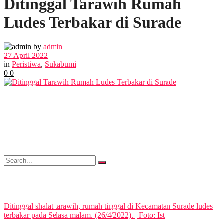
Ditinggal Tarawih Rumah
POLITIK
Ludes Terbakar di Surade
EKBIS
by
admin
27 April 2022
OPINI
in
Peristiwa
,
Sukabumi
0
0
FOTO
VIDEO
No Result
Ditinggal shalat tarawih, rumah tinggal di Kecamatan Surade ludes
terbakar pada Selasa malam. (26/4/2022). | Foto: Ist
View All Result