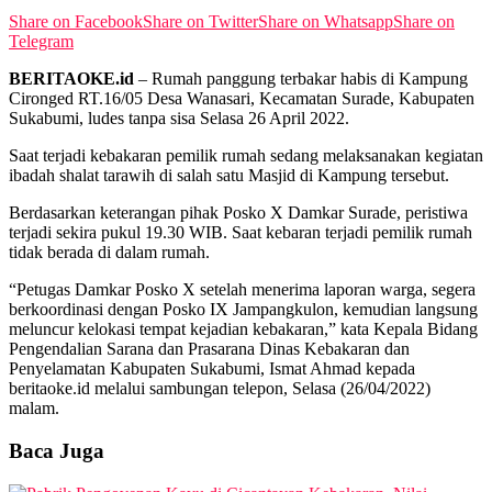
Share on Facebook
Share on Twitter
Share on Whatsapp
Share on
Telegram
BERITAOKE.id
– Rumah panggung terbakar habis di Kampung
Cironged RT.16/05 Desa Wanasari, Kecamatan Surade, Kabupaten
Sukabumi, ludes tanpa sisa Selasa 26 April 2022.
Saat terjadi kebakaran pemilik rumah sedang melaksanakan kegiatan
ibadah shalat tarawih di salah satu Masjid di Kampung tersebut.
Berdasarkan keterangan pihak Posko X Damkar Surade, peristiwa
terjadi sekira pukul 19.30 WIB. Saat kebaran terjadi pemilik rumah
tidak berada di dalam rumah.
“Petugas Damkar Posko X setelah menerima laporan warga, segera
berkoordinasi dengan Posko IX Jampangkulon, kemudian langsung
meluncur kelokasi tempat kejadian kebakaran,” kata Kepala Bidang
Pengendalian Sarana dan Prasarana Dinas Kebakaran dan
Penyelamatan Kabupaten Sukabumi, Ismat Ahmad kepada
beritaoke.id melalui sambungan telepon, Selasa (26/04/2022)
malam.
Baca Juga