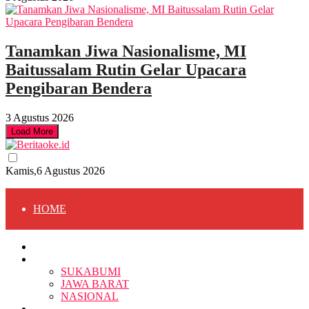
Tanamkan Jiwa Nasionalisme, MI
Baitussalam Rutin Gelar Upacara
Pengibaran Bendera
3 Agustus 2026
Load More
Kamis,6 Agustus 2026
HOME
HOME
BERITA
BERITA
SUKABUMI
JAWA BARAT
SUKABUMI
NASIONAL
RELIGI