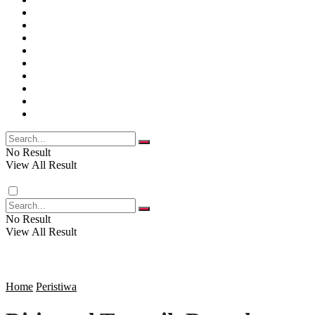
PENDIDIKAN
JAWA BARAT
RAGAM
SOSOK
SOSIAL
POLITIK
NASIONAL
EKBIS
OPINI
FOTO
RELIGI
VIDEO
PENDIDIKAN
No Result
View All Result
RAGAM
No Result
View All Result
SOSOK
SOSIAL
Home
Peristiwa