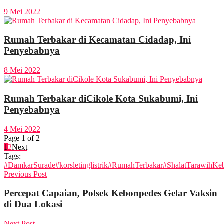
9 Mei 2022
Rumah Terbakar di Kecamatan Cidadap, Ini
Penyebabnya
8 Mei 2022
Rumah Terbakar diCikole Kota Sukabumi, Ini
Penyebabnya
4 Mei 2022
Page 1 of 2
1
2
Next
Tags:
#DamkarSurade
#korsletinglistrik
#RumahTerbakar
#ShalatTarawih
Keb
Previous Post
Percepat Capaian, Polsek Kebonpedes Gelar Vaksin
di Dua Lokasi
Next Post