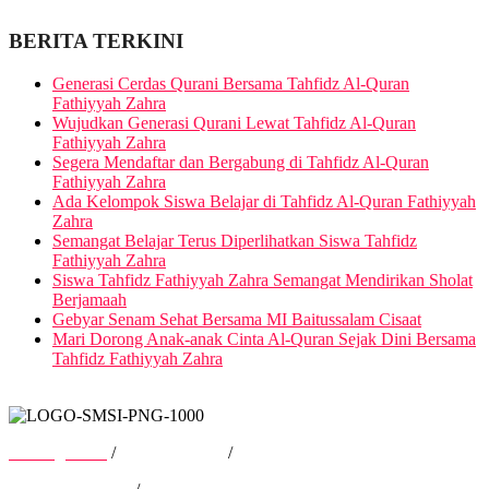
BERITA TERKINI
Generasi Cerdas Qurani Bersama Tahfidz Al-Quran
Fathiyyah Zahra
Wujudkan Generasi Qurani Lewat Tahfidz Al-Quran
Fathiyyah Zahra
Segera Mendaftar dan Bergabung di Tahfidz Al-Quran
Fathiyyah Zahra
Ada Kelompok Siswa Belajar di Tahfidz Al-Quran Fathiyyah
Zahra
Semangat Belajar Terus Diperlihatkan Siswa Tahfidz
Fathiyyah Zahra
Siswa Tahfidz Fathiyyah Zahra Semangat Mendirikan Sholat
Berjamaah
Gebyar Senam Sehat Bersama MI Baitussalam Cisaat
Mari Dorong Anak-anak Cinta Al-Quran Sejak Dini Bersama
Tahfidz Fathiyyah Zahra
Tentang Kami
/
Hubungi Kami
/