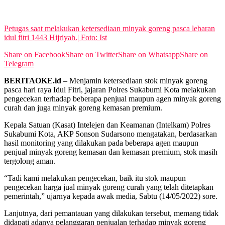
View All Result
Petugas saat melakukan ketersediaan minyak goreng pasca lebaran
idul fitri 1443 Hijriyah.| Foto: Ist
Share on Facebook
Share on Twitter
Share on Whatsapp
Share on
Telegram
BERITAOKE.id
– Menjamin ketersediaan stok minyak goreng
pasca hari raya Idul Fitri, jajaran Polres Sukabumi Kota melakukan
pengecekan terhadap beberapa penjual maupun agen minyak goreng
curah dan juga minyak goreng kemasan premium.
Kepala Satuan (Kasat) Intelejen dan Keamanan (Intelkam) Polres
Sukabumi Kota, AKP Sonson Sudarsono mengatakan, berdasarkan
hasil monitoring yang dilakukan pada beberapa agen maupun
penjual minyak goreng kemasan dan kemasan premium, stok masih
tergolong aman.
“Tadi kami melakukan pengecekan, baik itu stok maupun
pengecekan harga jual minyak goreng curah yang telah ditetapkan
pemerintah,” ujarnya kepada awak media, Sabtu (14/05/2022) sore.
Lanjutnya, dari pemantauan yang dilakukan tersebut, memang tidak
didapati adanya pelanggaran penjualan terhadap minyak goreng