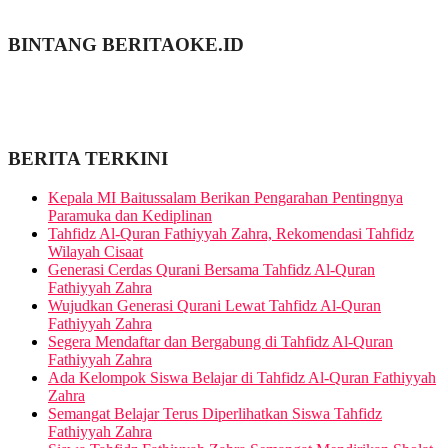
BINTANG BERITAOKE.ID
BERITA TERKINI
Kepala MI Baitussalam Berikan Pengarahan Pentingnya
Paramuka dan Kediplinan
Tahfidz Al-Quran Fathiyyah Zahra, Rekomendasi Tahfidz
Wilayah Cisaat
Generasi Cerdas Qurani Bersama Tahfidz Al-Quran
Fathiyyah Zahra
Wujudkan Generasi Qurani Lewat Tahfidz Al-Quran
Fathiyyah Zahra
Segera Mendaftar dan Bergabung di Tahfidz Al-Quran
Fathiyyah Zahra
Ada Kelompok Siswa Belajar di Tahfidz Al-Quran Fathiyyah
Zahra
Semangat Belajar Terus Diperlihatkan Siswa Tahfidz
Fathiyyah Zahra