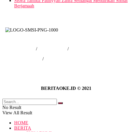
Siswa Tahfidz Fathiyyah Zahra Semangat Mendirikan Sholat
Berjamaah
Tentang Kami
/
Hubungi Kami
/
Kebijakan Privasi
/
Pedoman Media Siber
BERITAOKE.ID © 2021
No Result
View All Result
HOME
BERITA