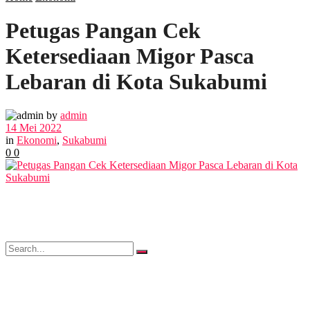
Petugas Pangan Cek
POLITIK
Ketersediaan Migor Pasca
EKBIS
Lebaran di Kota Sukabumi
OPINI
by
admin
14 Mei 2022
in
Ekonomi
,
Sukabumi
0
0
FOTO
VIDEO
No Result