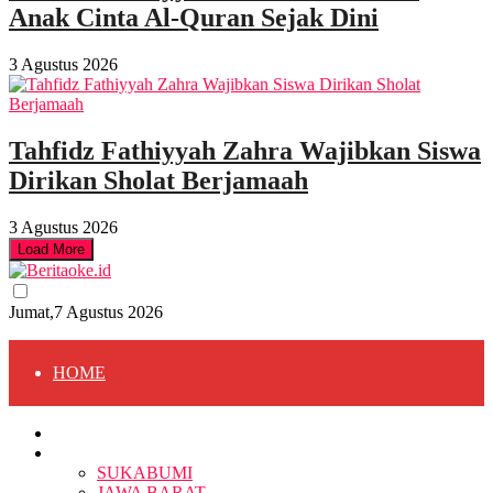
Anak Cinta Al-Quran Sejak Dini
3 Agustus 2026
Tahfidz Fathiyyah Zahra Wajibkan Siswa
Dirikan Sholat Berjamaah
3 Agustus 2026
Load More
Jumat,7 Agustus 2026
HOME
HOME
BERITA
BERITA
SUKABUMI
JAWA BARAT