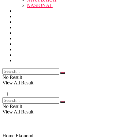
SUKABUMI
NASIONAL
RELIGI
PENDIDIKAN
JAWA BARAT
RAGAM
SOSOK
SOSIAL
POLITIK
NASIONAL
EKBIS
OPINI
FOTO
RELIGI
VIDEO
PENDIDIKAN
No Result
View All Result
RAGAM
No Result
View All Result
SOSOK
SOSIAL
Home
Ekonomi