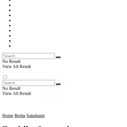
PENDIDIKAN
JAWA BARAT
RAGAM
SOSOK
SOSIAL
POLITIK
NASIONAL
EKBIS
OPINI
FOTO
RELIGI
VIDEO
PENDIDIKAN
No Result
View All Result
RAGAM
No Result
View All Result
SOSOK
SOSIAL
Home
Berita
Sukabumi