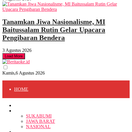
Tanamkan Jiwa Nasionalisme, MI
Baitussalam Rutin Gelar Upacara
Pengibaran Bendera
3 Agustus 2026
Load More
Kamis,6 Agustus 2026
HOME
HOME
BERITA
BERITA
SUKABUMI
JAWA BARAT
SUKABUMI
NASIONAL
RELIGI