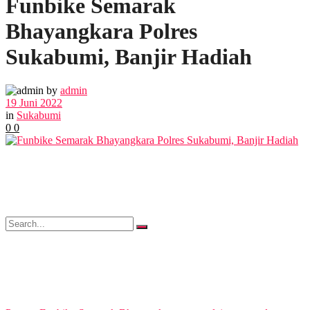
Funbike Semarak
POLITIK
Bhayangkara Polres
EKBIS
Sukabumi, Banjir Hadiah
OPINI
by
admin
19 Juni 2022
in
Sukabumi
0
0
FOTO
VIDEO
No Result
View All Result