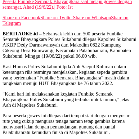
Peserta Funbike Semarak Bhayangkara saat melaju gowes dengan
semangat, Ahad (19/6/22).| Foto: Ist
Share on Facebook
Share on Twitter
Share on Whatsapp
Share on
Telegram
BERITAOKE.id
– Sebanyak lebih dari 500 peserta Funbike
Semarak Bhayangkara Polres Sukabumi dilepas Kapolres Sukabumi
AKBP Dedy Darmawansyah dari Makodim 0622 Kampung
Cikeong Desa Buniwangi, Kecamatan Palabuhanratu, Kabupaten
Sukabumi, Minggu (19/06/22) pukul 06.00 wib.
Kasi Humas Polres Sukabumi Ipda Aah Saepul Rohman dalam
keterangan rilis resminya menjelaskan, kegiatan sepeda gembira
yang bertemakan “Funbike Semarak Bhayangkara” masih dalam
rangkaian menuju HUT Bhayangkara ke 76 tahun 2022.
“Kami hari ini melaksanakan kegiatan Funbike Semarak
Bhayangkara Polres Sukabumi yang terbuka untuk umum,” jelas
Aah di Mapolres Sukabumi.
Para peserta gowes ini dilepas dari tempat start dengan menyusuri
rute yang cukup menguras tenaga namun tetap gembira karena
menyusuri jalan dengan pemandangan gunung dan pantai
Palabuhanratu kemudian finish di Mapolres Sukabumi.