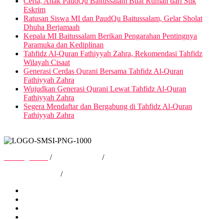
Ceria, Anak PaudQu Baitussalam Buat Rumah dari Stik
Eskrim
Ratusan Siswa MI dan PaudQu Baitussalam, Gelar Sholat
Dhuha Berjamaah
Kepala MI Baitussalam Berikan Pengarahan Pentingnya
Paramuka dan Kediplinan
Tahfidz Al-Quran Fathiyyah Zahra, Rekomendasi Tahfidz
Wilayah Cisaat
Generasi Cerdas Qurani Bersama Tahfidz Al-Quran
Fathiyyah Zahra
Wujudkan Generasi Qurani Lewat Tahfidz Al-Quran
Fathiyyah Zahra
Segera Mendaftar dan Bergabung di Tahfidz Al-Quran
Fathiyyah Zahra
Tentang Kami
/
Hubungi Kami
/
Kebijakan Privasi
/
Pedoman Media Siber
Tentang Kami
Hubungi Kami
Kebijakan Privasi
Pedoman Media Siber