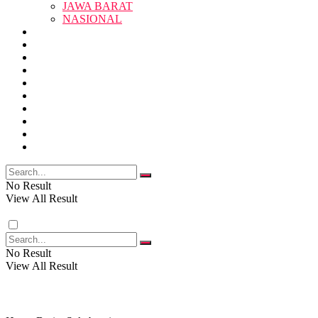
JAWA BARAT
SUKABUMI
NASIONAL
RELIGI
PENDIDIKAN
JAWA BARAT
RAGAM
SOSOK
SOSIAL
POLITIK
NASIONAL
EKBIS
OPINI
FOTO
RELIGI
VIDEO
PENDIDIKAN
No Result
View All Result
RAGAM
No Result
View All Result
SOSOK
SOSIAL