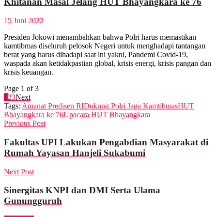
Khitanan Masal Jelang HUT Bhayangkara ke 76
15 Juni 2022
Presiden Jokowi menambahkan bahwa Polri harus memastikan
kamtibmas diseluruh pelosok Negeri untuk menghadapi tantangan
berat yang harus dihadapi saat ini yakni, Pandemi Covid-19,
waspada akan ketidakpastian global, krisis energi, krisis pangan dan
krisis keuangan.
Page 1 of 3
1
2
3
Next
Tags:
Amanat Predisen RI
Dukung Polri Jaga Kamtibmas
HUT
Bhayangkara ke 76
Upacara HUT Bhayangkara
Previous Post
Fakultas UPI Lakukan Pengabdian Masyarakat di
Rumah Yayasan Hanjeli Sukabumi
Next Post
Sinergitas KNPI dan DMI Serta Ulama
Gunungguruh