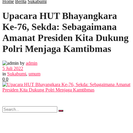
Home
Berita
Sukabumi
Upacara HUT Bhayangkara
POLITIK
Ke-76, Sekda: Sebagaimana
EKBIS
Amanat Presiden Kita Dukung
Polri Menjaga Kamtibmas
OPINI
by
admin
5 Juli 2022
FOTO
in
Sukabumi
,
umum
0
0
VIDEO
No Result