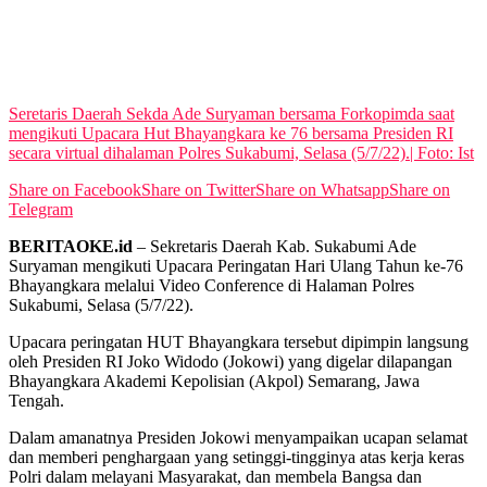
View All Result
Seretaris Daerah Sekda Ade Suryaman bersama Forkopimda saat
mengikuti Upacara Hut Bhayangkara ke 76 bersama Presiden RI
secara virtual dihalaman Polres Sukabumi, Selasa (5/7/22).| Foto: Ist
Share on Facebook
Share on Twitter
Share on Whatsapp
Share on
Telegram
BERITAOKE.id
– Sekretaris Daerah Kab. Sukabumi Ade
Suryaman mengikuti Upacara Peringatan Hari Ulang Tahun ke-76
Bhayangkara melalui Video Conference di Halaman Polres
Sukabumi, Selasa (5/7/22).
Upacara peringatan HUT Bhayangkara tersebut dipimpin langsung
oleh Presiden RI Joko Widodo (Jokowi) yang digelar dilapangan
Bhayangkara Akademi Kepolisian (Akpol) Semarang, Jawa
Tengah.
Dalam amanatnya Presiden Jokowi menyampaikan ucapan selamat
dan memberi penghargaan yang setinggi-tingginya atas kerja keras
Polri dalam melayani Masyarakat, dan membela Bangsa dan