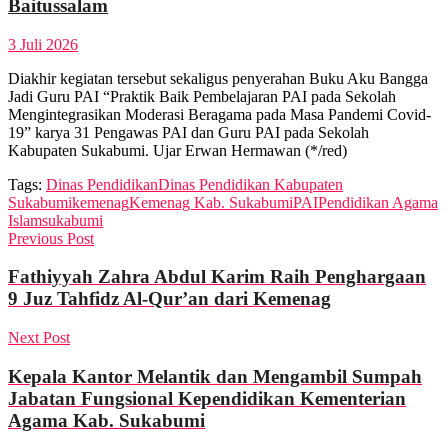
Baitussalam
3 Juli 2026
Diakhir kegiatan tersebut sekaligus penyerahan Buku Aku Bangga
Jadi Guru PAI “Praktik Baik Pembelajaran PAI pada Sekolah
Mengintegrasikan Moderasi Beragama pada Masa Pandemi Covid-
19” karya 31 Pengawas PAI dan Guru PAI pada Sekolah
Kabupaten Sukabumi. Ujar Erwan Hermawan (*/red)
Tags:
Dinas Pendidikan
Dinas Pendidikan Kabupaten
Sukabumi
kemenag
Kemenag Kab. Sukabumi
PAI
Pendidikan Agama
Islam
sukabumi
Previous Post
Fathiyyah Zahra Abdul Karim Raih Penghargaan
9 Juz Tahfidz Al-Qur’an dari Kemenag
Next Post
Kepala Kantor Melantik dan Mengambil Sumpah
Jabatan Fungsional Kependidikan Kementerian
Agama Kab. Sukabumi