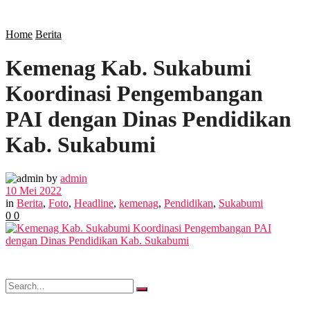
SOSIAL
Home
Berita
Kemenag Kab. Sukabumi
POLITIK
Koordinasi Pengembangan
EKBIS
PAI dengan Dinas Pendidikan
Kab. Sukabumi
OPINI
by
admin
10 Mei 2022
FOTO
in
Berita
,
Foto
,
Headline
,
kemenag
,
Pendidikan
,
Sukabumi
0
0
VIDEO