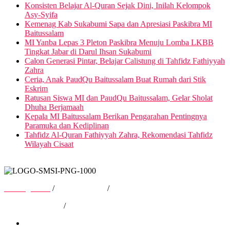
Konsisten Belajar Al-Quran Sejak Dini, Inilah Kelompok
Asy-Syifa
Kemenag Kab Sukabumi Sapa dan Apresiasi Paskibra MI
Baitussalam
MI Yanba Lepas 3 Pleton Paskibra Menuju Lomba LKBB
Tingkat Jabar di Darul Ihsan Sukabumi
Calon Generasi Pintar, Belajar Calistung di Tahfidz Fathiyyah
Zahra
Ceria, Anak PaudQu Baitussalam Buat Rumah dari Stik
Eskrim
Ratusan Siswa MI dan PaudQu Baitussalam, Gelar Sholat
Dhuha Berjamaah
Kepala MI Baitussalam Berikan Pengarahan Pentingnya
Paramuka dan Kediplinan
Tahfidz Al-Quran Fathiyyah Zahra, Rekomendasi Tahfidz
Wilayah Cisaat
Tentang Kami
/
Hubungi Kami
/
Kebijakan Privasi
/
Pedoman Media Siber
Tentang Kami